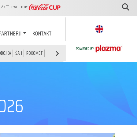
PLANET
POWERED BY
PARTNERJI
KONTAKT
POWERED BY
DBOJKA
ŠAH
ROKOMET
TENIS
ULIČNA KOŠARKA
2026