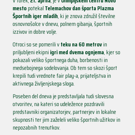
V torek,
21. aprila
, je v
Olimpijskem centru Novo
mesto
potekal
Telemachov dan športa Plazma
Športnih iger mladih
, ki je znova združil številne
osnovnošolce v dnevu, polnem gibanja, športnih
izzivov in dobre volje.
Otroci so se pomerili v
teku na 60 metrov
in
priljubljeni ekipni
igri med dvema ognjema
, kjer so
pokazali veliko športnega duha, borbenosti in
medsebojnega sodelovanja. Ob tem so skozi šport
krepili tudi vrednote fair play-a, prijateljstva in
aktivnega življenjskega sloga.
Poseben del dneva je predstavljala tudi slovesna
otvoritev, na kateri so udeležence pozdravili
predstavniki organizatorjev, partnerjev in lokalne
skupnosti ter jim zaželeli veliko športnih užitkov in
nepozabnih trenutkov.