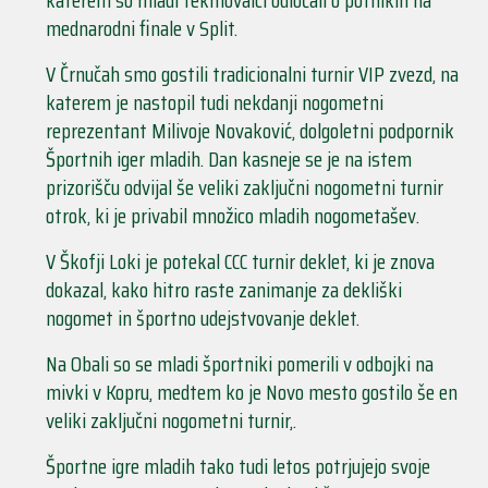
katerem so mladi tekmovalci odločali o potnikih na
mednarodni finale v Split.
V Črnučah smo gostili tradicionalni turnir VIP zvezd, na
katerem je nastopil tudi nekdanji nogometni
reprezentant Milivoje Novaković, dolgoletni podpornik
Športnih iger mladih. Dan kasneje se je na istem
prizorišču odvijal še veliki zaključni nogometni turnir
otrok, ki je privabil množico mladih nogometašev.
V Škofji Loki je potekal CCC turnir deklet, ki je znova
dokazal, kako hitro raste zanimanje za dekliški
nogomet in športno udejstvovanje deklet.
Na Obali so se mladi športniki pomerili v odbojki na
mivki v Kopru, medtem ko je Novo mesto gostilo še en
veliki zaključni nogometni turnir,.
Športne igre mladih tako tudi letos potrjujejo svoje