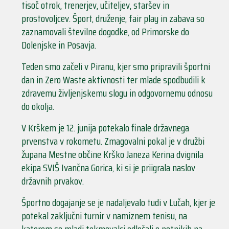
tisoč otrok, trenerjev, učiteljev, staršev in
prostovoljcev. Šport, druženje, fair play in zabava so
zaznamovali številne dogodke, od Primorske do
Dolenjske in Posavja.
Teden smo začeli v Piranu, kjer smo pripravili športni
dan in Zero Waste aktivnosti ter mlade spodbudili k
zdravemu življenjskemu slogu in odgovornemu odnosu
do okolja.
V Krškem je 12. junija potekalo finale državnega
prvenstva v rokometu. Zmagovalni pokal je v družbi
župana Mestne občine Krško Janeza Kerina dvignila
ekipa SVIŠ Ivančna Gorica, ki si je priigrala naslov
državnih prvakov.
Športno dogajanje se je nadaljevalo tudi v Lučah, kjer je
potekal zaključni turnir v namiznem tenisu, na