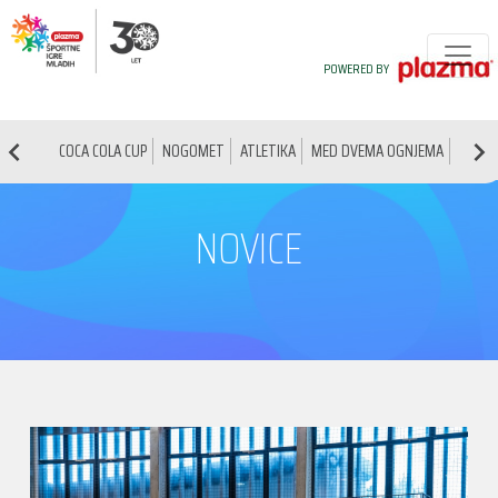
POWERED BY
COCA COLA CUP
NOGOMET
ATLETIKA
MED DVEMA OGNJEMA
NAMIZ
NOVICE