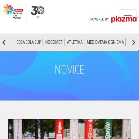
POWERED BY
COCA COLA CUP
NOGOMET
ATLETIKA
MED DVEMA OGNJEMA
NAMIZ
NOVICE