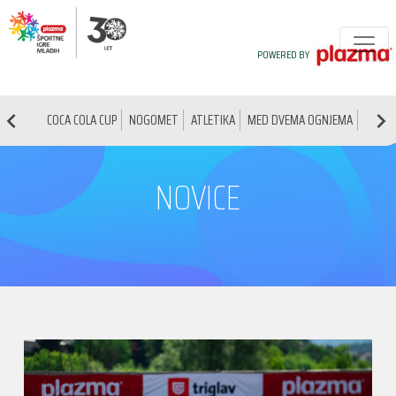
POWERED BY
COCA COLA CUP
NOGOMET
ATLETIKA
MED DVEMA OGNJEMA
NAMIZ
NOVICE