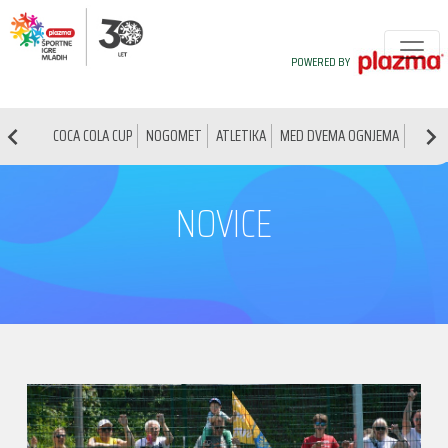
POWERED BY
COCA COLA CUP
NOGOMET
ATLETIKA
MED DVEMA OGNJEMA
NAMIZ
NOVICE