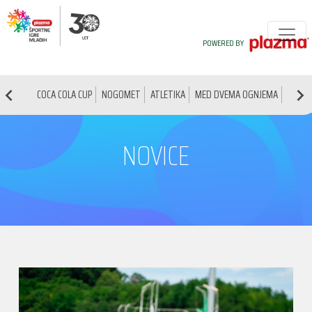
POWERED BY
COCA COLA CUP
NOGOMET
ATLETIKA
MED DVEMA OGNJEMA
NAMIZ
NOVICE