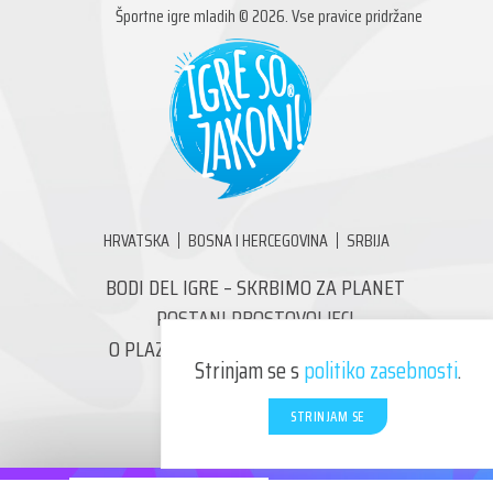
Športne igre mladih © 2026. Vse pravice pridržane
HRVATSKA
BOSNA I HERCEGOVINA
SRBIJA
BODI DEL IGRE – SKRBIMO ZA PLANET
POSTANI PROSTOVOLJEC!
O PLAZMA ŠPORTNIH IGRAH MLADIH
Strinjam se s
politiko zasebnosti
.
KONTAKT
STRINJAM SE