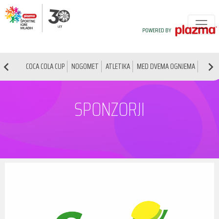
POWERED BY
COCA COLA CUP
NOGOMET
ATLETIKA
MED DVEMA OGNJEMA
NAMIZ
SPONZORJI