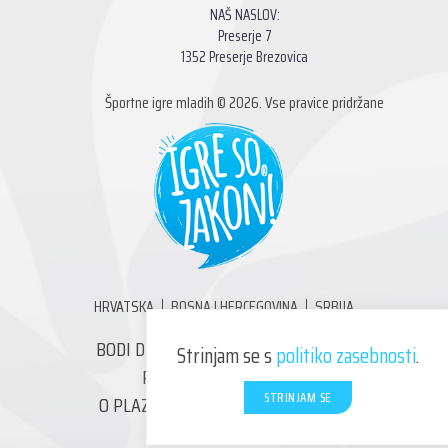
NAŠ NASLOV:
Preserje 7
1352 Preserje Brezovica
Športne igre mladih © 2026. Vse pravice pridržane
HRVATSKA
BOSNA I HERCEGOVINA
SRBIJA
BODI DEL IGRE – SKRBIMO ZA PLANET
Strinjam se s
politiko zasebnosti
.
POSTANI PROSTOVOLJEC!
STRINJAM SE
O PLAZMA ŠPORTNIH IGRAH MLADIH
KONTAKT