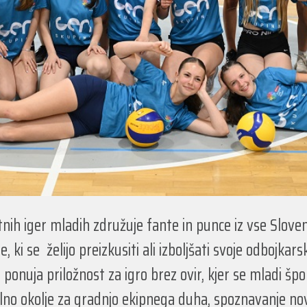
ih iger mladih združuje fante in punce iz vse Slovenij
ki se želijo preizkusiti ali izboljšati svoje odbojkars
ponuja priložnost za igro brez ovir, kjer se mladi šport
lno okolje za gradnjo ekipnega duha, spoznavanje novi