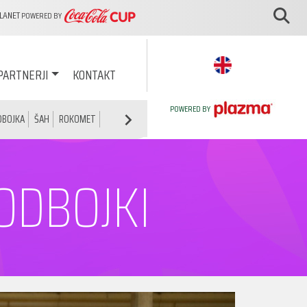
PLANET
POWERED BY
PARTNERJI
KONTAKT
POWERED BY
DBOJKA
ŠAH
ROKOMET
TENIS
ULIČNA KOŠARKA
ODBOJKI