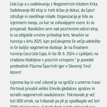
Cola Cup-a v sodelovanju z Nogometnim klubom Krka.
Sodelovanje 80 ekip iz treh držav je dokaz, da šport
združuje in navdihuje mlade. Organizacija je bila na
izjemnem nivoju, za kar se zahvaljujem vsem, ki so
prispevali. Navdušen sem nad pozitivnimi odzivi ekip,
ki so obljubile vrnitev prihodnje leto. Veselim se
turnirja v letu 2025, kjer pričakujemo še večjo udeležbo
in še boljše nogometne dvoboje. že na finalnem
turnirju Coca Cola Cupa, ki bo 18. 6. 2024 v Ljubljani, na
stadionu Kodeljevo s prostim vstopom,” je povedal
predsednik Plazma Športnih iger v Sloveniji Tevž
Korent.
Izjemno lep in vroč vikend je na igrišče z umetno travo
Portoval privabil veliko število gledalcev, igralcev in
ostalih nogometnih navdušencev. Tekmovalo je več
kot 800 otrok, na tribunah pa jih je spodbujalo več kot
1000 obiskovalcev. V dveh dneh je bilo odigranih kar