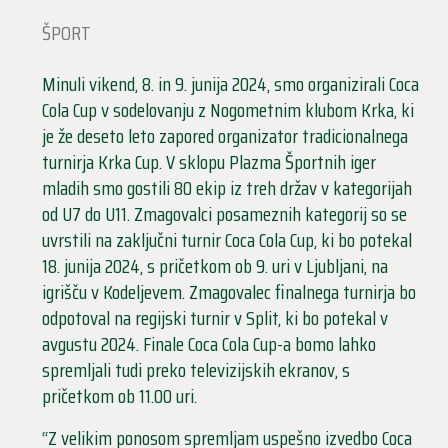
ŠPORT
Minuli vikend, 8. in 9. junija 2024, smo organizirali Coca
Cola Cup v sodelovanju z Nogometnim klubom Krka, ki
je že deseto leto zapored organizator tradicionalnega
turnirja Krka Cup. V sklopu Plazma Športnih iger
mladih smo gostili 80 ekip iz treh držav v kategorijah
od U7 do U11. Zmagovalci posameznih kategorij so se
uvrstili na zaključni turnir Coca Cola Cup, ki bo potekal
18. junija 2024, s pričetkom ob 9. uri v Ljubljani, na
igrišču v Kodeljevem. Zmagovalec finalnega turnirja bo
odpotoval na regijski turnir v Split, ki bo potekal v
avgustu 2024. Finale Coca Cola Cup-a bomo lahko
spremljali tudi preko televizijskih ekranov, s
pričetkom ob 11.00 uri.
“Z velikim ponosom spremljam uspešno izvedbo Coca