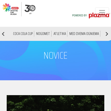
POWERED BY
COCA COLA CUP
NOGOMET
ATLETIKA
MED DVEMA OGNJEMA
NAMIZ
NOVICE