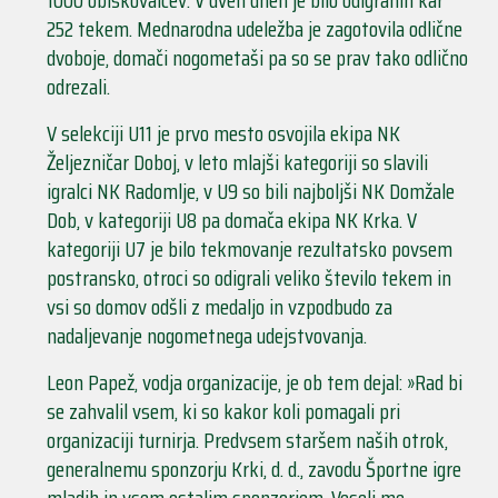
252 tekem. Mednarodna udeležba je zagotovila odlične
dvoboje, domači nogometaši pa so se prav tako odlično
odrezali.
V selekciji U11 je prvo mesto osvojila ekipa NK
Željezničar Doboj, v leto mlajši kategoriji so slavili
igralci NK Radomlje, v U9 so bili najboljši NK Domžale
Dob, v kategoriji U8 pa domača ekipa NK Krka. V
kategoriji U7 je bilo tekmovanje rezultatsko povsem
postransko, otroci so odigrali veliko število tekem in
vsi so domov odšli z medaljo in vzpodbudo za
nadaljevanje nogometnega udejstvovanja.
Leon Papež, vodja organizacije, je ob tem dejal: »Rad bi
se zahvalil vsem, ki so kakor koli pomagali pri
organizaciji turnirja. Predvsem staršem naših otrok,
generalnemu sponzorju Krki, d. d., zavodu Športne igre
mladih in vsem ostalim sponzorjem. Veseli me